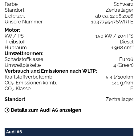
Farbe
Schwarz
Standort
Zentrallager
Lieferzeit
ab ca. 12.08.2026
Unsere Nummer
103779547SWRTE
Motor:
kW / PS
150 kW / 204 PS
Treibstoff
Diesel
Hubraum
1.968 cm³
Umweltnormen:
Schadstoffklasse
Euro6
Umweltplakette
4 (Green)
Verbrauch und Emissionen nach WLTP:
Kraftstoffverbr. komb.
5,4 l/100km
CO
-Emissionen komb.
141 g/km
2
CO
-Klasse
E
2
Standort
Zentrallager
Details zum Audi A6 anzeigen
Audi A6