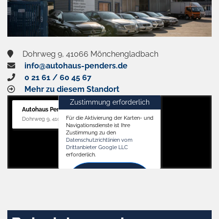
Dohrweg 9, 41066 Mönchengladbach
info@autohaus-penders.de
0 21 61 / 60 45 67
Mehr zu diesem Standort
Zustimmung erforderlich
Autohaus Penders (Service)
Für die Aktivierung der Karten- und
Dohrweg 9, 41066 Mönchengladbach
Navigationsdienste ist Ihre
Zustimmung zu den
Datenschutzrichtlinien vom
Drittanbieter Google LLC
erforderlich.
Zustimmen
und
aktivieren