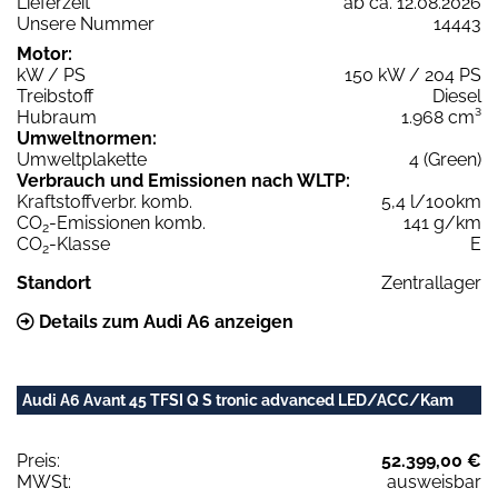
Lieferzeit
ab ca. 12.08.2026
Unsere Nummer
14443
Motor:
kW / PS
150 kW / 204 PS
Treibstoff
Diesel
Hubraum
1.968 cm³
Umweltnormen:
Umweltplakette
4 (Green)
Verbrauch und Emissionen nach WLTP:
Kraftstoffverbr. komb.
5,4 l/100km
CO
-Emissionen komb.
141 g/km
2
CO
-Klasse
E
2
Standort
Zentrallager
Details zum Audi A6 anzeigen
Audi A6 Avant 45 TFSI Q S tronic advanced LED/ACC/Kam
Preis:
52.399,00 €
MWSt:
ausweisbar