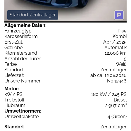
Standort Zentrallager
Allgemeine Daten:
Fahrzeugtyp
Pkw
Karosserieform
Kombi
Erst-Zul.
Apr / 2025
Getriebe
Automatik
Kilometerstand
12.006 km
Anzahl der Türen
5
Farbe
Weiß
Standort
Zentrallager
Lieferzeit
ab ca. 12.08.2026
Unsere Nummer
N042946
Motor:
kW / PS
180 kW / 245 PS
Treibstoff
Diesel
Hubraum
2.967 cm³
Umweltnormen:
Umweltplakette
4 (Green)
Standort
Zentrallager