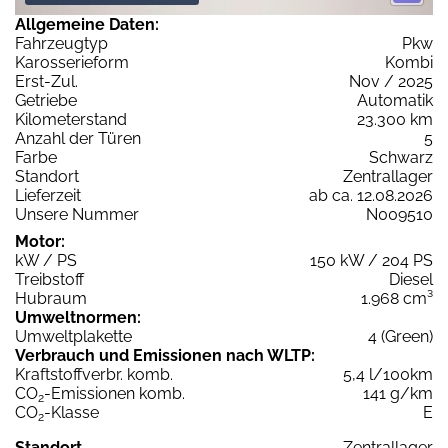
Allgemeine Daten:
Fahrzeugtyp
Pkw
Karosserieform
Kombi
Erst-Zul.
Nov / 2025
Getriebe
Automatik
Kilometerstand
23.300 km
Anzahl der Türen
5
Farbe
Schwarz
Standort
Zentrallager
Lieferzeit
ab ca. 12.08.2026
Unsere Nummer
N009510
Motor:
kW / PS
150 kW / 204 PS
Treibstoff
Diesel
Hubraum
1.968 cm³
Umweltnormen:
Umweltplakette
4 (Green)
Verbrauch und Emissionen nach WLTP:
Kraftstoffverbr. komb.
5,4 l/100km
CO
-Emissionen komb.
141 g/km
2
CO
-Klasse
E
2
Standort
Zentrallager