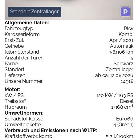
Standort Zentrallager
Allgemeine Daten:
Fahrzeugtyp
Pkw
Karosserieform
Kombi
Erst-Zul.
Apr / 2021
Getriebe
Automatik
Kilometerstand
58.906 km
Anzahl der Türen
5
Farbe
Schwarz
Standort
Zentrallager
Lieferzeit
ab ca. 12.08.2026
Unsere Nummer
14918
Motor:
kW / PS
120 kW / 163 PS
Treibstoff
Diesel
Hubraum
1.968 cm³
Umweltnormen:
Schadstoffklasse
Euro6d
Umweltplakette
4 (Green)
Verbrauch und Emissionen nach WLTP:
Kraftstoffverbr. komb.
5,7 l/100km