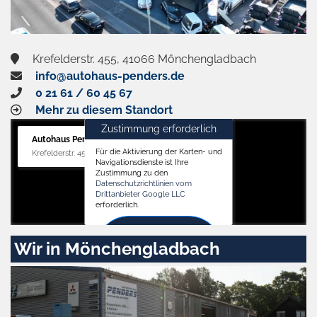
Krefelderstr. 455, 41066 Mönchengladbach
info@autohaus-penders.de
0 21 61 / 60 45 67
Mehr zu diesem Standort
Zustimmung erforderlich
Autohaus Penders (Verkauf)
Für die Aktivierung der Karten- und
Krefelderstr. 455, 41066 Mönchengladbach
Navigationsdienste ist Ihre
Zustimmung zu den
Datenschutzrichtlinien vom
Drittanbieter Google LLC
erforderlich.
Zustimmen
Wir in Mönchengladbach
und
aktivieren