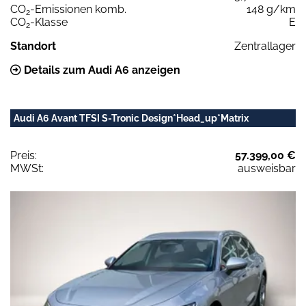
CO
-Emissionen komb.
148 g/km
2
CO
-Klasse
E
2
Standort
Zentrallager
Details zum Audi A6 anzeigen
Audi A6 Avant TFSI S-Tronic Design*Head_up*Matrix
Preis:
57.399,00 €
MWSt:
ausweisbar