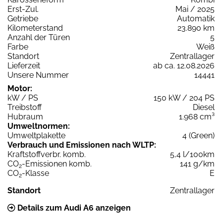
Erst-Zul.
Mai / 2025
Getriebe
Automatik
Kilometerstand
23.890 km
Anzahl der Türen
5
Farbe
Weiß
Standort
Zentrallager
Lieferzeit
ab ca. 12.08.2026
Unsere Nummer
14441
Motor:
kW / PS
150 kW / 204 PS
Treibstoff
Diesel
Hubraum
1.968 cm³
Umweltnormen:
Umweltplakette
4 (Green)
Verbrauch und Emissionen nach WLTP:
Kraftstoffverbr. komb.
5,4 l/100km
CO
-Emissionen komb.
141 g/km
2
CO
-Klasse
E
2
Standort
Zentrallager
Details zum Audi A6 anzeigen