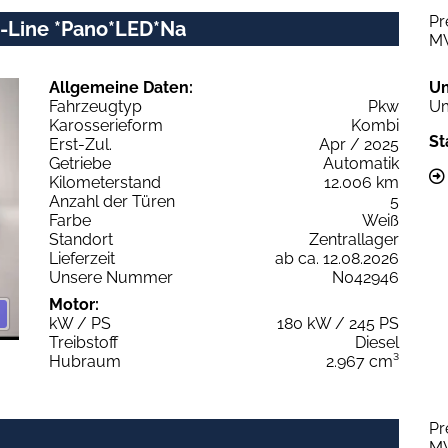
Pr
 S-Line *Pano*LED*Na
M
Allgemeine Daten:
U
Fahrzeugtyp
Pkw
Um
Karosserieform
Kombi
St
Erst-Zul.
Apr / 2025
Getriebe
Automatik
Kilometerstand
12.006 km
Anzahl der Türen
5
Farbe
Weiß
Standort
Zentrallager
Lieferzeit
ab ca. 12.08.2026
Unsere Nummer
N042946
Motor:
kW / PS
180 kW / 245 PS
Treibstoff
Diesel
Hubraum
2.967 cm³
Pr
M