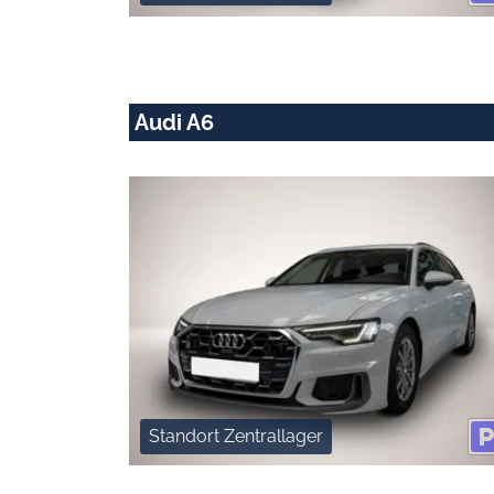
Audi A6
Standort Zentrallager