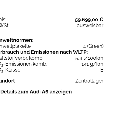
eis:
59.699,00 €
WSt:
ausweisbar
mweltnormen:
weltplakette
4 (Green)
rbrauch und Emissionen nach WLTP:
aftstoffverbr. komb.
5,4 l/100km
O
-Emissionen komb.
141 g/km
2
O
-Klasse
E
2
andort
Zentrallager
Details zum Audi A6 anzeigen