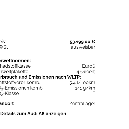
eis:
53.199,00 €
WSt:
ausweisbar
mweltnormen:
hadstoffklasse
Euro6
weltplakette
4 (Green)
rbrauch und Emissionen nach WLTP:
aftstoffverbr. komb.
5,4 l/100km
O
-Emissionen komb.
141 g/km
2
O
-Klasse
E
2
andort
Zentrallager
Details zum Audi A6 anzeigen