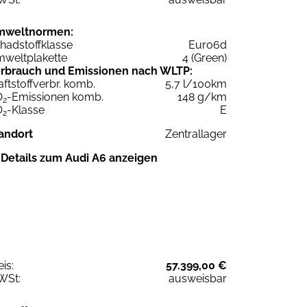
mweltnormen:
hadstoffklasse
Euro6d
weltplakette
4 (Green)
rbrauch und Emissionen nach WLTP:
aftstoffverbr. komb.
5,7 l/100km
O
-Emissionen komb.
148 g/km
2
O
-Klasse
E
2
andort
Zentrallager
Details zum Audi A6 anzeigen
eis:
57.399,00 €
WSt:
ausweisbar