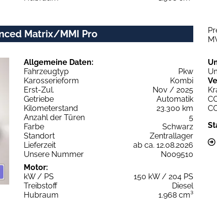
Pr
vanced Matrix/MMI Pro
M
Allgemeine Daten:
U
Fahrzeugtyp
Pkw
Um
Karosserieform
Kombi
Ve
Erst-Zul.
Nov / 2025
Kr
Getriebe
Automatik
C
Kilometerstand
23.300 km
C
Anzahl der Türen
5
St
Farbe
Schwarz
Standort
Zentrallager
Lieferzeit
ab ca. 12.08.2026
Unsere Nummer
N009510
Motor:
kW / PS
150 kW / 204 PS
Treibstoff
Diesel
Hubraum
1.968 cm³