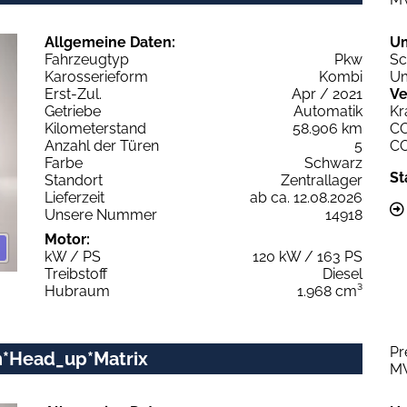
Allgemeine Daten:
U
Fahrzeugtyp
Pkw
Sc
Karosserieform
Kombi
Um
Erst-Zul.
Apr / 2021
Ve
Getriebe
Automatik
Kr
Kilometerstand
58.906 km
C
Anzahl der Türen
5
C
Farbe
Schwarz
St
Standort
Zentrallager
Lieferzeit
ab ca. 12.08.2026
Unsere Nummer
14918
Motor:
kW / PS
120 kW / 163 PS
Treibstoff
Diesel
Hubraum
1.968 cm³
Pr
gn*Head_up*Matrix
M