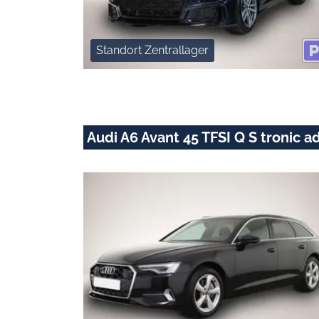
Standort Zentrallager
Audi A6 Avant 45 TFSI Q S troni