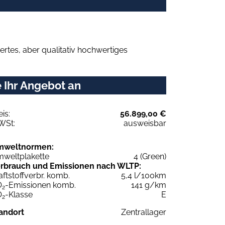
rtes, aber qualitativ hochwertiges
 Ihr Angebot an
eis:
56.899,00 €
WSt:
ausweisbar
mweltnormen:
weltplakette
4 (Green)
rbrauch und Emissionen nach WLTP:
aftstoffverbr. komb.
5,4 l/100km
O
-Emissionen komb.
141 g/km
2
O
-Klasse
E
2
andort
Zentrallager