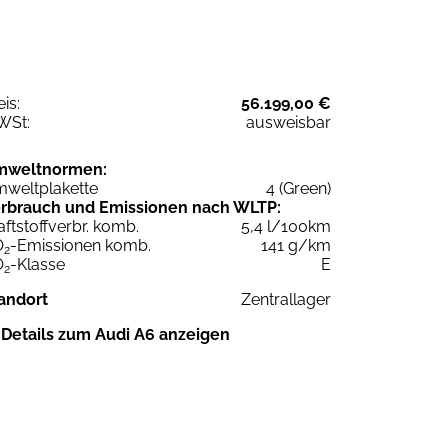
eis:
56.199,00 €
WSt:
ausweisbar
mweltnormen:
weltplakette
4 (Green)
rbrauch und Emissionen nach WLTP:
aftstoffverbr. komb.
5,4 l/100km
O
-Emissionen komb.
141 g/km
2
O
-Klasse
E
2
andort
Zentrallager
Details zum Audi A6 anzeigen