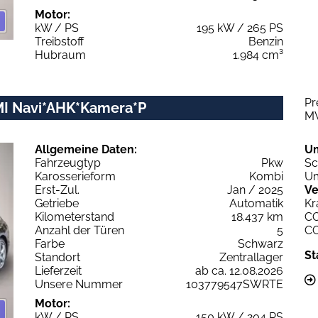
Motor:
kW / PS
195 kW / 265 PS
Treibstoff
Benzin
Hubraum
1.984 cm³
Pr
MMI Navi*AHK*Kamera*P
M
Allgemeine Daten:
U
Fahrzeugtyp
Pkw
Sc
Karosserieform
Kombi
Um
Erst-Zul.
Jan / 2025
Ve
Getriebe
Automatik
Kr
Kilometerstand
18.437 km
C
Anzahl der Türen
5
C
Farbe
Schwarz
St
Standort
Zentrallager
Lieferzeit
ab ca. 12.08.2026
Unsere Nummer
103779547SWRTE
Motor:
kW / PS
150 kW / 204 PS