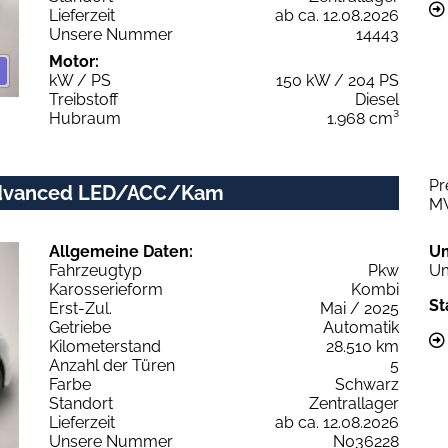
Lieferzeit
ab ca. 12.08.2026
Unsere Nummer
14443
Motor:
kW / PS
150 kW / 204 PS
Treibstoff
Diesel
Hubraum
1.968 cm³
Pr
c advanced LED/ACC/Kam
M
Allgemeine Daten:
U
Fahrzeugtyp
Pkw
Um
Karosserieform
Kombi
St
Erst-Zul.
Mai / 2025
Getriebe
Automatik
Kilometerstand
28.510 km
Anzahl der Türen
5
Farbe
Schwarz
Standort
Zentrallager
Lieferzeit
ab ca. 12.08.2026
Unsere Nummer
N036228