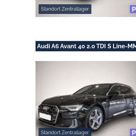
Standort Zentrallager
Audi A6 Avant 40 2.0 TDI S Line-
Standort Zentrallager