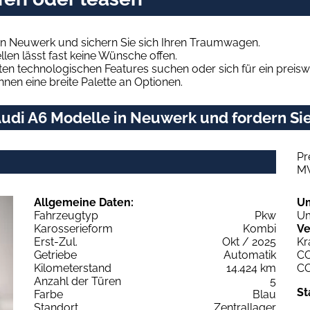
in Neuwerk und sichern Sie sich Ihren Traumwagen.
len lässt fast keine Wünsche offen.
en technologischen Features suchen oder sich für ein preiswe
hnen eine breite Palette an Optionen.
udi A6 Modelle in Neuwerk und fordern Sie
Pr
M
Allgemeine Daten:
U
Fahrzeugtyp
Pkw
Um
Karosserieform
Kombi
Ve
Erst-Zul.
Okt / 2025
Kr
Getriebe
Automatik
C
Kilometerstand
14.424 km
C
Anzahl der Türen
5
St
Farbe
Blau
Standort
Zentrallager