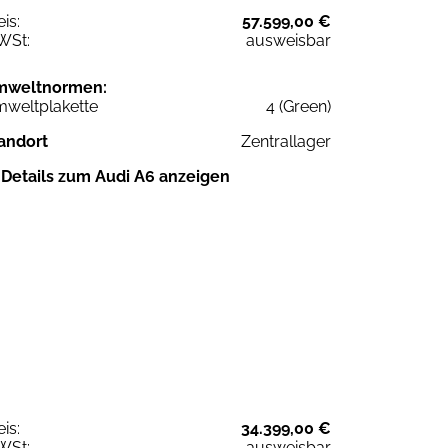
eis:
57.599,00 €
WSt:
ausweisbar
mweltnormen:
weltplakette
4 (Green)
andort
Zentrallager
Details zum Audi A6 anzeigen
eis:
34.399,00 €
WSt:
ausweisbar