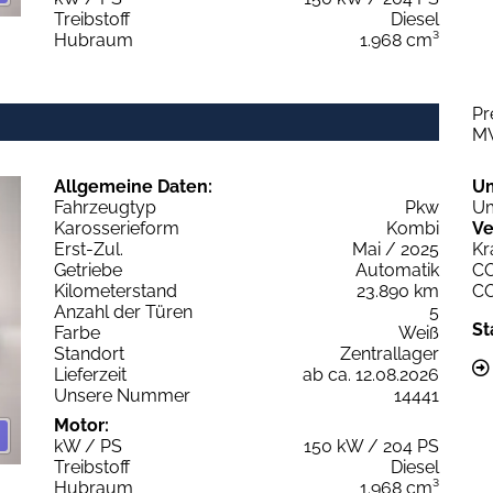
Treibstoff
Diesel
Hubraum
1.968 cm³
Pr
M
Allgemeine Daten:
U
Fahrzeugtyp
Pkw
Um
Karosserieform
Kombi
Ve
Erst-Zul.
Mai / 2025
Kr
Getriebe
Automatik
C
Kilometerstand
23.890 km
C
Anzahl der Türen
5
St
Farbe
Weiß
Standort
Zentrallager
Lieferzeit
ab ca. 12.08.2026
Unsere Nummer
14441
Motor:
kW / PS
150 kW / 204 PS
Treibstoff
Diesel
Hubraum
1.968 cm³