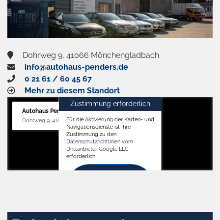
Dohrweg 9, 41066 Mönchengladbach
info@autohaus-penders.de
0 21 61 / 60 45 67
Mehr zu diesem Standort
Zustimmung erforderlich
Autohaus Penders (Service)
Für die Aktivierung der Karten- und
Dohrweg 9, 41066 Mönchengladbach
Navigationsdienste ist Ihre
Zustimmung zu den
Datenschutzrichtlinien vom
Drittanbieter Google LLC
erforderlich.
Zustimmen
und
aktivieren