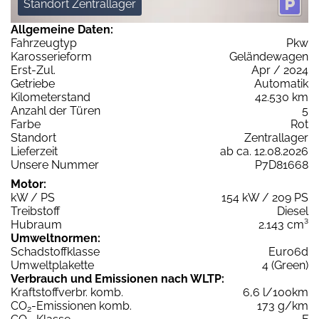
Standort Zentrallager
Allgemeine Daten:
Fahrzeugtyp
Pkw
Karosserieform
Geländewagen
Erst-Zul.
Apr / 2024
Getriebe
Automatik
Kilometerstand
42.530 km
Anzahl der Türen
5
Farbe
Rot
Standort
Zentrallager
Lieferzeit
ab ca. 12.08.2026
Unsere Nummer
P7D81668
Motor:
kW / PS
154 kW / 209 PS
Treibstoff
Diesel
Hubraum
2.143 cm³
Umweltnormen:
Schadstoffklasse
Euro6d
Umweltplakette
4 (Green)
Verbrauch und Emissionen nach WLTP:
Kraftstoffverbr. komb.
6,6 l/100km
CO
-Emissionen komb.
173 g/km
2