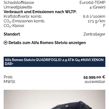
Schadstoffklasse
Euro6d-TEMP
Umweltplakette
4 (Green)
Verbrauch und Emissionen nach WLTP:
Kraftstoffverbr. komb.
6,6 l/100km
CO
-Emissionen komb.
173 g/km
2
CO
-Klasse
F
2
Standort
Zentrallager
Details zum Alfa Romeo Stelvio anzeigen
Alfa Romeo Stelvio QUADRIFOGLIO 2.9 AT8-Q4 #NAVI XENON
DAB+
Preis:
55.999,00 €
MWSt:
ausweisbar