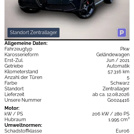
Standort Zentrallager
Allgemeine Daten:
Fahrzeugtyp
Pkw
Karosserieform
Geländewagen
Erst-Zul.
Jun / 2021
Getriebe
Automatik
Kilometerstand
57.316 km
Anzahl der Türen
5
Farbe
Schwarz
Standort
Zentrallager
Lieferzeit
ab ca. 12.08.2026
Unsere Nummer
G0024416
Motor:
kW / PS
206 kW / 280 PS
Hubraum
1.995 cm³
Umweltnormen:
Schadstoffklasse
Euro6