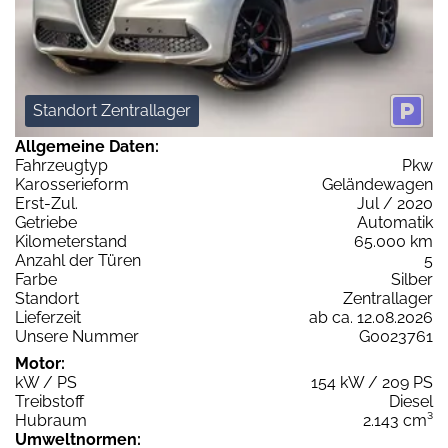
Standort Zentrallager
Allgemeine Daten:
Fahrzeugtyp
Pkw
Karosserieform
Geländewagen
Erst-Zul.
Jul / 2020
Getriebe
Automatik
Kilometerstand
65.000 km
Anzahl der Türen
5
Farbe
Silber
Standort
Zentrallager
Lieferzeit
ab ca. 12.08.2026
Unsere Nummer
G0023761
Motor:
kW / PS
154 kW / 209 PS
Treibstoff
Diesel
Hubraum
2.143 cm³
Umweltnormen: