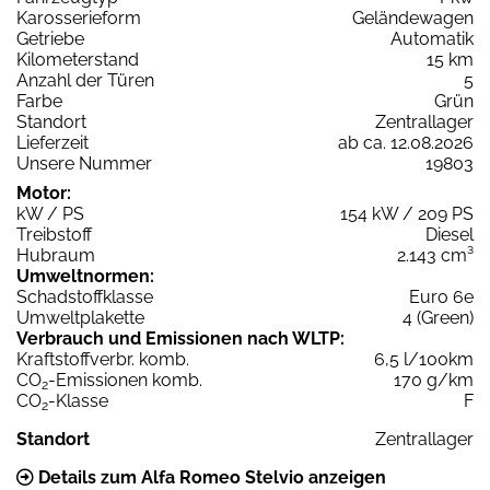
Karosserieform
Geländewagen
Getriebe
Automatik
Kilometerstand
15 km
Anzahl der Türen
5
Farbe
Grün
Standort
Zentrallager
Lieferzeit
ab ca. 12.08.2026
Unsere Nummer
19803
Motor:
kW / PS
154 kW / 209 PS
Treibstoff
Diesel
Hubraum
2.143 cm³
Umweltnormen:
Schadstoffklasse
Euro 6e
Umweltplakette
4 (Green)
Verbrauch und Emissionen nach WLTP:
Kraftstoffverbr. komb.
6,5 l/100km
CO
-Emissionen komb.
170 g/km
2
CO
-Klasse
F
2
Standort
Zentrallager
Details zum Alfa Romeo Stelvio anzeigen