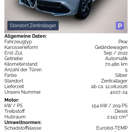
Standort Zentrallager
Allgemeine Daten:
Fahrzeugtyp
Pkw
Karosserieform
Geländewagen
Erst-Zul.
Sep / 2022
Getriebe
Automatik
Kilometerstand
70.480 km
Anzahl der Türen
5
Farbe
Silber
Standort
Zentrallager
Lieferzeit
ab ca. 12.08.2026
Unsere Nummer
4027-24
Motor:
kW / PS
154 kW / 209 PS
Treibstoff
Diesel
Hubraum
2.143 cm³
Umweltnormen:
Schadstoffklasse
Euro6d-TEMP