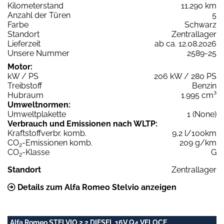
Kilometerstand
11.290 km
Anzahl der Türen
5
Farbe
Schwarz
Standort
Zentrallager
Lieferzeit
ab ca. 12.08.2026
Unsere Nummer
2589-25
Motor:
kW / PS
206 kW / 280 PS
Treibstoff
Benzin
Hubraum
1.995 cm³
Umweltnormen:
Umweltplakette
1 (None)
Verbrauch und Emissionen nach WLTP:
Kraftstoffverbr. komb.
9,2 l/100km
CO
-Emissionen komb.
209 g/km
2
CO
-Klasse
G
2
Standort
Zentrallager
Details zum Alfa Romeo Stelvio anzeigen
Alfa Romeo STELVIO 2,2 DIESEL 16V Q4 VELOCE