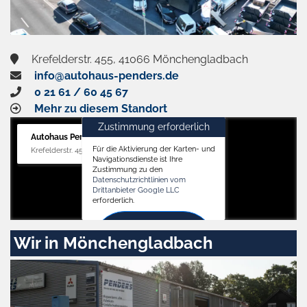
Krefelderstr. 455, 41066 Mönchengladbach
info@autohaus-penders.de
0 21 61 / 60 45 67
Mehr zu diesem Standort
Zustimmung erforderlich
Autohaus Penders (Verkauf)
Für die Aktivierung der Karten- und
Krefelderstr. 455, 41066 Mönchengladbach
Navigationsdienste ist Ihre
Zustimmung zu den
Datenschutzrichtlinien vom
Drittanbieter Google LLC
erforderlich.
Zustimmen
Wir in Mönchengladbach
und
aktivieren