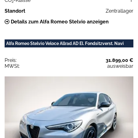
CO
-Klasse
F
2
Standort
Zentrallager
Details zum Alfa Romeo Stelvio anzeigen
Alfa Romeo Stelvio Veloce Allrad AD El. Fondsitzverst. Navi
Preis:
31.899,00 €
MWSt:
ausweisbar