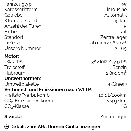
Fahrzeugtyp
Pkw
Karosserieform
Limousine
Getriebe
Automatik
Kilometerstand
15 km
Anzahl der Türen
5
Farbe
Rot
Standort
Zentrallager
Lieferzeit
ab ca. 12.08.2026
Unsere Nummer
21165
Motor:
kW / PS
382 kW / 519 PS
Treibstoff
Benzin
Hubraum
2.891 cm³
Umweltnormen:
Umweltplakette
4 (Green)
Verbrauch und Emissionen nach WLTP:
Kraftstoffverbr. komb.
10,1 l/100km
CO
-Emissionen komb.
229 g/km
2
CO
-Klasse
G
2
Standort
Zentrallager
Details zum Alfa Romeo Giulia anzeigen