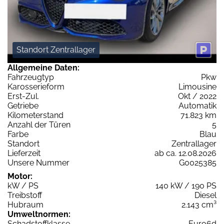
Standort Zentrallager
Allgemeine Daten:
Fahrzeugtyp
Pkw
Karosserieform
Limousine
Erst-Zul.
Okt / 2022
Getriebe
Automatik
Kilometerstand
71.823 km
Anzahl der Türen
5
Farbe
Blau
Standort
Zentrallager
Lieferzeit
ab ca. 12.08.2026
Unsere Nummer
G0025385
Motor:
kW / PS
140 kW / 190 PS
Treibstoff
Diesel
Hubraum
2.143 cm³
Umweltnormen:
Schadstoffklasse
Euro6d