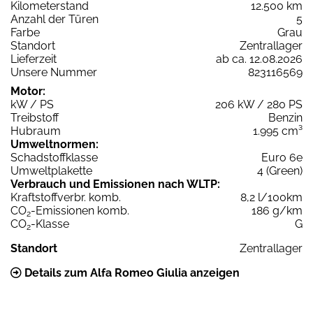
Kilometerstand
12.500 km
Anzahl der Türen
5
Farbe
Grau
Standort
Zentrallager
Lieferzeit
ab ca. 12.08.2026
Unsere Nummer
823116569
Motor:
kW / PS
206 kW / 280 PS
Treibstoff
Benzin
Hubraum
1.995 cm³
Umweltnormen:
Schadstoffklasse
Euro 6e
Umweltplakette
4 (Green)
Verbrauch und Emissionen nach WLTP:
Kraftstoffverbr. komb.
8,2 l/100km
CO
-Emissionen komb.
186 g/km
2
CO
-Klasse
G
2
Standort
Zentrallager
Details zum Alfa Romeo Giulia anzeigen