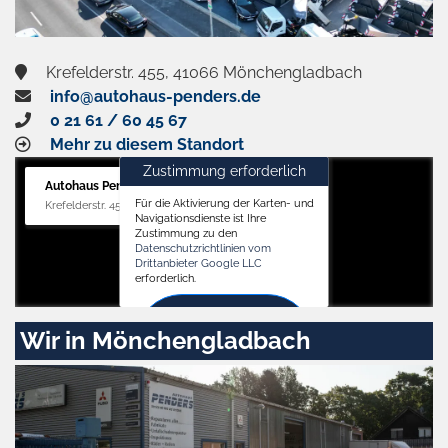
Krefelderstr. 455, 41066 Mönchengladbach
info@autohaus-penders.de
0 21 61 / 60 45 67
Mehr zu diesem Standort
Zustimmung erforderlich
Autohaus Penders (Verkauf)
Für die Aktivierung der Karten- und
Krefelderstr. 455, 41066 Mönchengladbach
Navigationsdienste ist Ihre
Zustimmung zu den
Datenschutzrichtlinien vom
Drittanbieter Google LLC
erforderlich.
Zustimmen
Wir in Mönchengladbach
und
aktivieren