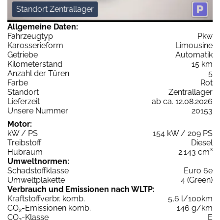
Standort Zentrallager
Allgemeine Daten:
Fahrzeugtyp
Pkw
Karosserieform
Limousine
Getriebe
Automatik
Kilometerstand
15 km
Anzahl der Türen
5
Farbe
Rot
Standort
Zentrallager
Lieferzeit
ab ca. 12.08.2026
Unsere Nummer
20153
Motor:
kW / PS
154 kW / 209 PS
Treibstoff
Diesel
Hubraum
2.143 cm³
Umweltnormen:
Schadstoffklasse
Euro 6e
Umweltplakette
4 (Green)
Verbrauch und Emissionen nach WLTP:
Kraftstoffverbr. komb.
5,6 l/100km
CO
-Emissionen komb.
146 g/km
2
CO
-Klasse
E
2