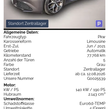
Standort Zentrallager
Allgemeine Daten:
Fahrzeugtyp
Pkw
Karosserieform
Limousine
Erst-Zul.
Jun / 2021
Getriebe
Automatik
Kilometerstand
77.768 km
Anzahl der Türen
5
Farbe
Grau
Standort
Zentrallager
Lieferzeit
ab ca. 12.08.2026
Unsere Nummer
G0025539
Motor:
kW / PS
140 kW / 190 PS
Hubraum
2.143 cm³
Umweltnormen:
Schadstoffklasse
Euro6d-TEMP
Umweltplakette
4 (Green)