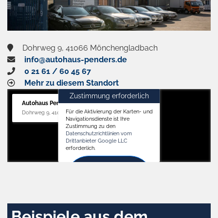
Dohrweg 9, 41066 Mönchengladbach
info@autohaus-penders.de
0 21 61 / 60 45 67
Mehr zu diesem Standort
Zustimmung erforderlich
Autohaus Penders (Service)
Für die Aktivierung der Karten- und
Dohrweg 9, 41066 Mönchengladbach
Navigationsdienste ist Ihre
Zustimmung zu den
Datenschutzrichtlinien vom
Drittanbieter Google LLC
erforderlich.
Zustimmen
und
aktivieren
Beispiele aus dem