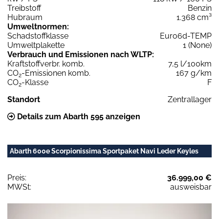
Treibstoff
Benzin
Hubraum
1.368 cm³
Umweltnormen:
Schadstoffklasse
Euro6d-TEMP
Umweltplakette
1 (None)
Verbrauch und Emissionen nach WLTP:
Kraftstoffverbr. komb.
7,5 l/100km
CO
-Emissionen komb.
167 g/km
2
CO
-Klasse
F
2
Standort
Zentrallager
Details zum Abarth 595 anzeigen
Abarth 600e Scorpionissima Sportpaket Navi Leder Keyles
Preis:
36.999,00 €
MWSt:
ausweisbar