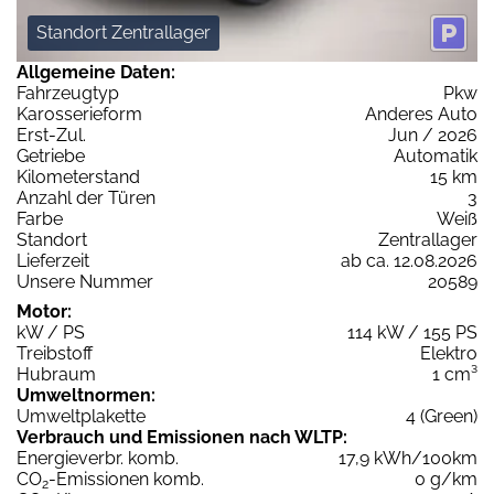
Standort Zentrallager
Allgemeine Daten:
Fahrzeugtyp
Pkw
Karosserieform
Anderes Auto
Erst-Zul.
Jun / 2026
Getriebe
Automatik
Kilometerstand
15 km
Anzahl der Türen
3
Farbe
Weiß
Standort
Zentrallager
Lieferzeit
ab ca. 12.08.2026
Unsere Nummer
20589
Motor:
kW / PS
114 kW / 155 PS
Treibstoff
Elektro
Hubraum
1 cm³
Umweltnormen:
Umweltplakette
4 (Green)
Verbrauch und Emissionen nach WLTP:
Energieverbr. komb.
17,9 kWh/100km
CO
-Emissionen komb.
0 g/km
2