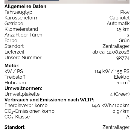
Allgemeine Daten:
Fahrzeugtyp
Pkw
Karosserieform
Cabriolet
Getriebe
Automatik
Kilometerstand
15 km
Anzahl der Türen
3
Farbe
Grün
Standort
Zentrallager
Lieferzeit
ab ca. 12.08.2026
Unsere Nummer
98774
Motor:
kW / PS
114 kW / 155 PS
Treibstoff
Elektro
Hubraum
1 cm³
Umweltnormen:
Umweltplakette
4 (Green)
Verbrauch und Emissionen nach WLTP:
Energieverbr. komb.
14,0 kWh/100km
CO
-Emissionen komb.
0 g/km
2
CO
-Klasse
A
2
Standort
Zentrallager