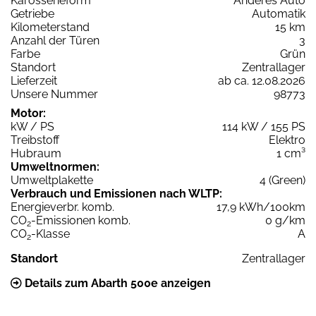
Karosserieform
Anderes Auto
Getriebe
Automatik
Kilometerstand
15 km
Anzahl der Türen
3
Farbe
Grün
Standort
Zentrallager
Lieferzeit
ab ca. 12.08.2026
Unsere Nummer
98773
Motor:
kW / PS
114 kW / 155 PS
Treibstoff
Elektro
Hubraum
1 cm³
Umweltnormen:
Umweltplakette
4 (Green)
Verbrauch und Emissionen nach WLTP:
Energieverbr. komb.
17,9 kWh/100km
CO
-Emissionen komb.
0 g/km
2
CO
-Klasse
A
2
Standort
Zentrallager
Details zum Abarth 500e anzeigen