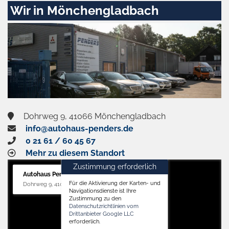
Zustimmen
Wir in Mönchengladbach
und
aktivieren
Dohrweg 9, 41066 Mönchengladbach
info@autohaus-penders.de
0 21 61 / 60 45 67
Mehr zu diesem Standort
Zustimmung erforderlich
Autohaus Penders (Service)
Für die Aktivierung der Karten- und
Dohrweg 9, 41066 Mönchengladbach
Navigationsdienste ist Ihre
Zustimmung zu den
Datenschutzrichtlinien vom
Drittanbieter Google LLC
erforderlich.