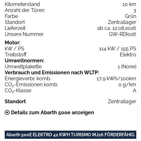
Kilometerstand
10 km
Anzahl der Türen
3
Farbe
Grün
Standort
Zentrallager
Lieferzeit
ab ca. 12.08.2026
Unsere Nummer
GW-RDI026
Motor:
kW / PS
114 kW / 155 PS
Treibstoff
Elektro
Umweltnormen:
Umweltplakette
1 (None)
Verbrauch und Emissionen nach WLTP:
Energieverbr. komb.
17,9 kWh/100km
CO
-Emissionen komb.
0 g/km
2
CO
-Klasse
A
2
Standort
Zentrallager
Details zum Abarth 500e anzeigen
Abarth 500E ELEKTRO 42 KWH TURISMO MJ26 FÖRDERFÄHIG