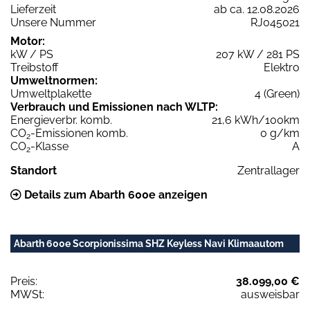
Lieferzeit
ab ca. 12.08.2026
Unsere Nummer
RJ045021
Motor:
kW / PS
207 kW / 281 PS
Treibstoff
Elektro
Umweltnormen:
Umweltplakette
4 (Green)
Verbrauch und Emissionen nach WLTP:
Energieverbr. komb.
21,6 kWh/100km
CO
-Emissionen komb.
0 g/km
2
CO
-Klasse
A
2
Standort
Zentrallager
Details zum Abarth 600e anzeigen
Abarth 600e Scorpionissima SHZ Keyless Navi Klimaautom
Preis:
38.099,00 €
MWSt:
ausweisbar