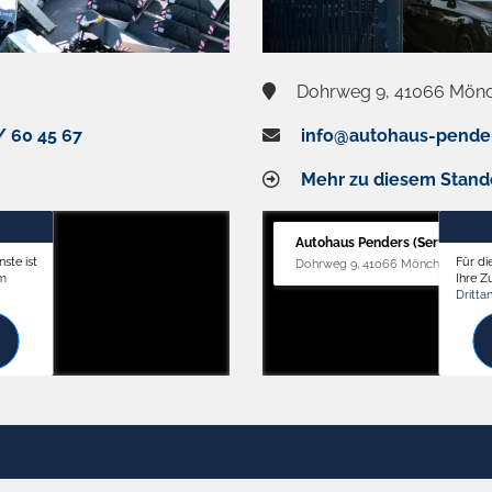
Dohrweg 9, 41066 Mön
/ 60 45 67
info@autohaus-pende
Mehr zu diesem Stand
Autohaus Penders (Service)
ste ist
Für di
Dohrweg 9, 41066 Mönchengladb
om
Ihre 
Dritta