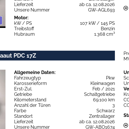
Lieferzeit
ab ca. 12.08.2026
Unsere Nummer
GW-AGL693
Motor:
kW / PS
107 kW / 145 PS
Treibstoff
Benzin
Hubraum
1.368 cm³
Pr
imaaut PDC 17Z
M
Allgemeine Daten:
U
Fahrzeugtyp
Pkw
Sc
Karosserieform
Kleinwagen
Um
Erst-Zul.
Feb / 2021
Ve
Getriebe
Schaltgetriebe
Kr
Kilometerstand
69.100 km
C
Anzahl der Türen
3
C
Farbe
Schwarz
St
Standort
Zentrallager
Lieferzeit
ab ca. 12.08.2026
Unsere Nummer
GW-ABO1674