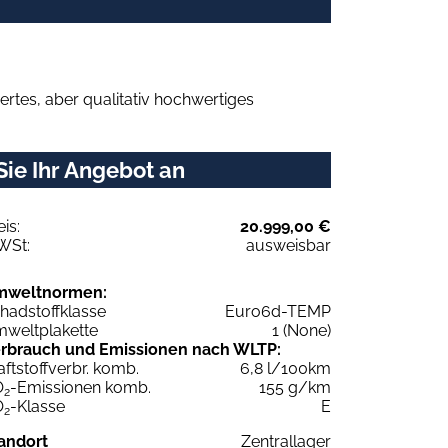
rtes, aber qualitativ hochwertiges
Sie Ihr Angebot an
eis:
20.999,00 €
WSt:
ausweisbar
mweltnormen:
hadstoffklasse
Euro6d-TEMP
weltplakette
1 (None)
rbrauch und Emissionen nach WLTP:
aftstoffverbr. komb.
6,8 l/100km
O
-Emissionen komb.
155 g/km
2
O
-Klasse
E
2
andort
Zentrallager