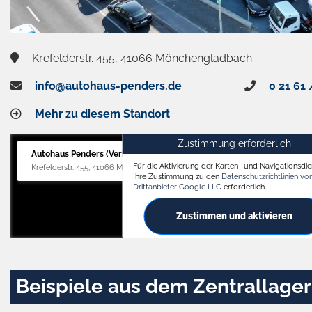
Krefelderstr. 455, 41066 Mönchengladbach
info@autohaus-penders.de
0 21 61 
Mehr zu diesem Standort
Zustimmung erforderlich
Autohaus Penders (Verkauf)
Für die Aktivierung der Karten- und Navigationsdien
Krefelderstr. 455, 41066 Mönchengladbach
Ihre Zustimmung zu den
Datenschutzrichtlinien v
Drittanbieter Google LLC
erforderlich.
Zustimmen und aktivieren
Beispiele aus dem Zentrallager