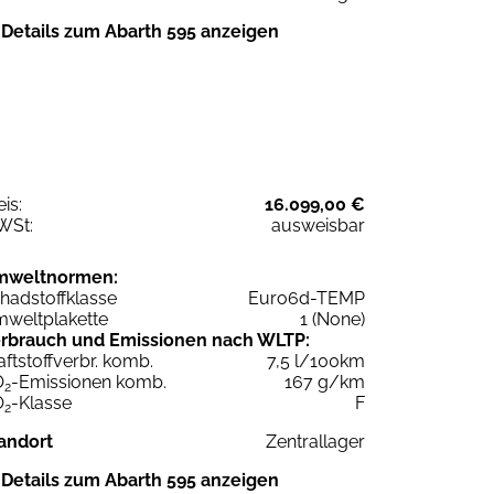
Details zum Abarth 595 anzeigen
eis:
16.099,00 €
WSt:
ausweisbar
mweltnormen:
hadstoffklasse
Euro6d-TEMP
weltplakette
1 (None)
rbrauch und Emissionen nach WLTP:
aftstoffverbr. komb.
7,5 l/100km
O
-Emissionen komb.
167 g/km
2
O
-Klasse
F
2
andort
Zentrallager
Details zum Abarth 595 anzeigen