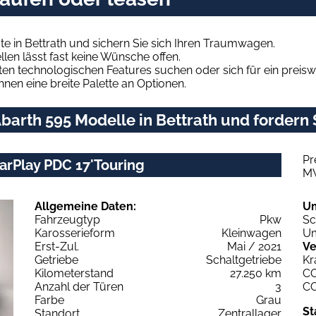
e in Bettrath und sichern Sie sich Ihren Traumwagen.
len lässt fast keine Wünsche offen.
en technologischen Features suchen oder sich für ein preiswe
hnen eine breite Palette an Optionen.
arth 595 Modelle in Bettrath und fordern 
Pr
CarPlay PDC 17'Touring
M
Allgemeine Daten:
U
Fahrzeugtyp
Pkw
Sc
Karosserieform
Kleinwagen
Um
Erst-Zul.
Mai / 2021
Ve
Getriebe
Schaltgetriebe
Kr
Kilometerstand
27.250 km
C
Anzahl der Türen
3
C
Farbe
Grau
St
Standort
Zentrallager