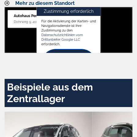
Mehr zu diesem Standort
Zustimmung erforderlich
Autohaus Penders (Service)
Für die Aktivierung der Karten- und
Dohrweg 9, 41066 Mönchengladbach
Navigationsdienste ist Ihre
Zustimmung zu den
Datenschutzrichtlinien vom
Drittanbieter Google LLC
erforderlich.
Zustimmen
und
aktivieren
Beispiele aus dem
Zentrallager