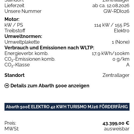
Lieferzeit
ab ca. 12.08.2026
Unsere Nummer
GW-RDI026
Motor:
kW / PS
114 kW / 155 PS
Treibstoff
Elektro
Umweltnormen:
Umweltplakette
1 (None)
Verbrauch und Emissionen nach WLTP:
Energieverbr. komb.
17,9 kWh/100km
CO
-Emissionen komb.
0 g/km
2
CO
-Klasse
A
2
Standort
Zentrallager
Details zum Abarth 500e anzeigen
Abarth 500E ELEKTRO 42 KWH TURISMO MJ26 FÖRDERFÄHIG
Preis:
43.399,00 €
MWSt:
ausweisbar