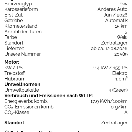
Fahrzeugtyp
Pkw
Karosserieform
Anderes Auto
Erst-Zul.
Jun / 2026
Getriebe
Automatik
Kilometerstand
15 km
Anzahl der Türen
3
Farbe
Weiß
Standort
Zentrallager
Lieferzeit
ab ca. 12.08.2026
Unsere Nummer
20589
Motor:
kW / PS
114 kW / 155 PS
Treibstoff
Elektro
Hubraum
1 cm³
Umweltnormen:
Umweltplakette
4 (Green)
Verbrauch und Emissionen nach WLTP:
Energieverbr. komb.
17,9 kWh/100km
CO
-Emissionen komb.
0 g/km
2
CO
-Klasse
A
2
Standort
Zentrallager