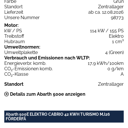
Farbe
Grün
Standort
Zentrallager
Lieferzeit
ab ca. 12.08.2026
Unsere Nummer
98773
Motor:
kW / PS
114 kW / 155 PS
Treibstoff
Elektro
Hubraum
1 cm³
Umweltnormen:
Umweltplakette
4 (Green)
Verbrauch und Emissionen nach WLTP:
Energieverbr. komb.
17,9 kWh/100km
CO
-Emissionen komb.
0 g/km
2
CO
-Klasse
A
2
Standort
Zentrallager
Details zum Abarth 500e anzeigen
Abarth 500E ELEKTRO CABRIO 42 KWH TURISMO MJ26
FÖRDERFÄ