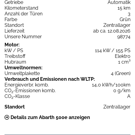
Getriebe
Automatik
Kilometerstand
15 km
Anzahl der Türen
3
Farbe
Grün
Standort
Zentrallager
Lieferzeit
ab ca. 12.08.2026
Unsere Nummer
98774
Motor:
kW / PS
114 kW / 155 PS
Treibstoff
Elektro
Hubraum
1 cm³
Umweltnormen:
Umweltplakette
4 (Green)
Verbrauch und Emissionen nach WLTP:
Energieverbr. komb.
14,0 kWh/100km
CO
-Emissionen komb.
0 g/km
2
CO
-Klasse
A
2
Standort
Zentrallager
Details zum Abarth 500e anzeigen