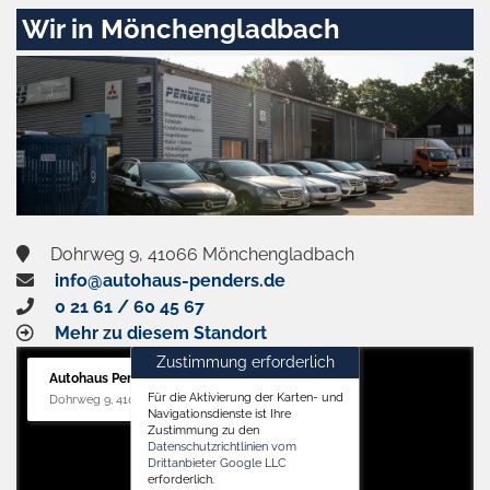
Zustimmen
Wir in Mönchengladbach
und
aktivieren
Dohrweg 9, 41066 Mönchengladbach
info@autohaus-penders.de
0 21 61 / 60 45 67
Mehr zu diesem Standort
Zustimmung erforderlich
Autohaus Penders (Service)
Für die Aktivierung der Karten- und
Dohrweg 9, 41066 Mönchengladbach
Navigationsdienste ist Ihre
Zustimmung zu den
Datenschutzrichtlinien vom
Drittanbieter Google LLC
erforderlich.