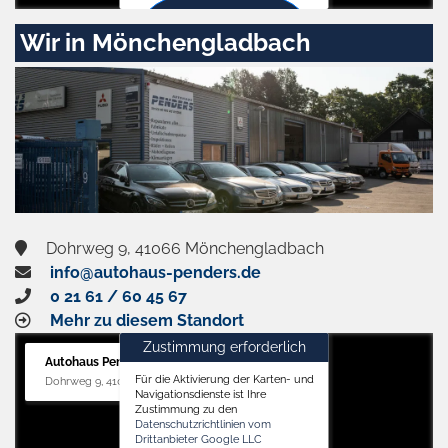
Zustimmen
Wir in Mönchengladbach
und
aktivieren
Dohrweg 9, 41066 Mönchengladbach
info@autohaus-penders.de
0 21 61 / 60 45 67
Mehr zu diesem Standort
Zustimmung erforderlich
Autohaus Penders (Service)
Für die Aktivierung der Karten- und
Dohrweg 9, 41066 Mönchengladbach
Navigationsdienste ist Ihre
Zustimmung zu den
Datenschutzrichtlinien vom
Drittanbieter Google LLC