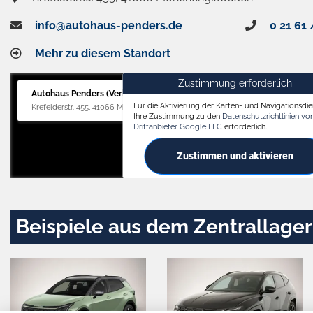
info@autohaus-penders.de
0 21 61 
Mehr zu diesem Standort
Zustimmung erforderlich
Autohaus Penders (Verkauf)
Für die Aktivierung der Karten- und Navigationsdien
Krefelderstr. 455, 41066 Mönchengladbach
Ihre Zustimmung zu den
Datenschutzrichtlinien v
Drittanbieter Google LLC
erforderlich.
Zustimmen und aktivieren
Beispiele aus dem Zentrallager