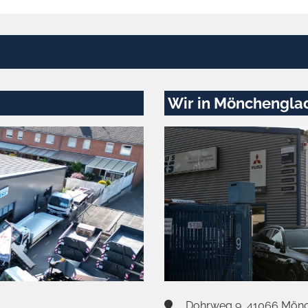
Wir in Mönchengla
Dohrweg 9, 41066 Mön