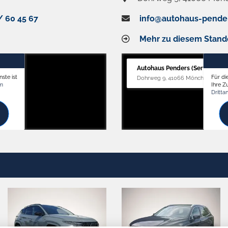
/ 60 45 67
info@autohaus-pende
Mehr zu diesem Stand
Autohaus Penders (Service)
ste ist
Für di
Dohrweg 9, 41066 Mönchengladb
om
Ihre 
Dritta