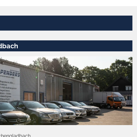
dbach
chengladbach