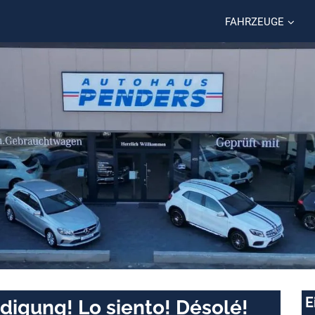
FAHRZEUGE
E
digung! Lo siento! Désolé!