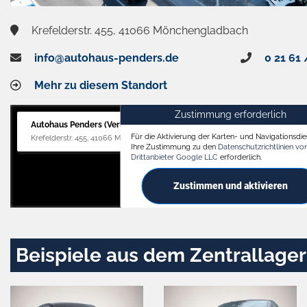
Krefelderstr. 455, 41066 Mönchengladbach
info@autohaus-penders.de
0 21 61 
Mehr zu diesem Standort
Zustimmung erforderlich
Autohaus Penders (Verkauf)
Für die Aktivierung der Karten- und Navigationsdien
Krefelderstr. 455, 41066 Mönchengladbach
Ihre Zustimmung zu den
Datenschutzrichtlinien v
Drittanbieter Google LLC
erforderlich.
Zustimmen und aktivieren
Beispiele aus dem Zentrallager