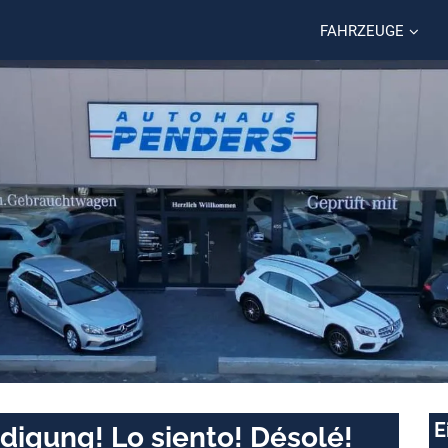
FAHRZEUGE
E
digung! Lo siento! Désolé!