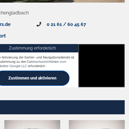
chengladbach
rs.de
0 21 61 / 60 45 67
ort
Zustimmung erforderlich
e Aktivierung der Karten- und Navigationsdienste ist
ach
Zustimmung zu den
Datenschutzrichtlinien vom
nbieter Google LLC
erforderlich.
Zustimmen und aktivieren