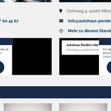
Dohrweg 9, 41066 Mön
/ 60 45 67
info@autohaus-pende
Mehr zu diesem Stand
Autohaus Penders (Service)
ste ist
Für di
Dohrweg 9, 41066 Mönchengladb
om
Ihre 
Dritta