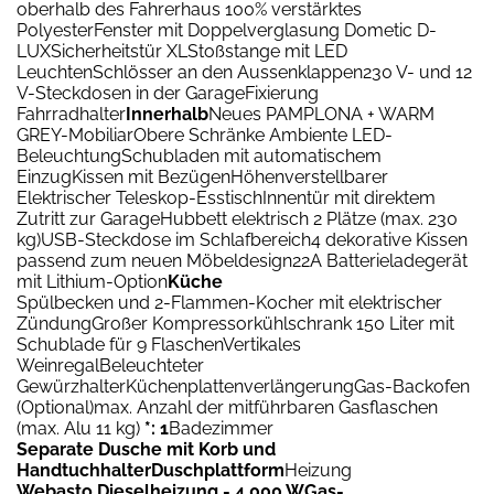
oberhalb des Fahrerhaus 100% verstärktes
PolyesterFenster mit Doppelverglasung Dometic D-
LUXSicherheitstür XLStoßstange mit LED
LeuchtenSchlösser an den Aussenklappen230 V- und 12
V-Steckdosen in der GarageFixierung
Fahrradhalter
Innerhalb
Neues PAMPLONA + WARM
GREY-MobiliarObere Schränke Ambiente LED-
BeleuchtungSchubladen mit automatischem
EinzugKissen mit BezügenHöhenverstellbarer
Elektrischer Teleskop-EsstischInnentür mit direktem
Zutritt zur GarageHubbett elektrisch 2 Plätze (max. 230
kg)USB-Steckdose im Schlafbereich4 dekorative Kissen
passend zum neuen Möbeldesign22A Batterieladegerät
mit Lithium-Option
Küche
Spülbecken und 2-Flammen-Kocher mit elektrischer
ZündungGroßer Kompressorkühlschrank 150 Liter mit
Schublade für 9 FlaschenVertikales
WeinregalBeleuchteter
GewürzhalterKüchenplattenverlängerungGas-Backofen
(Optional)max. Anzahl der mitführbaren Gasflaschen
(max. Alu 11 kg)
*: 1
Badezimmer
Separate Dusche mit Korb und
HandtuchhalterDuschplattform
Heizung
Webasto Dieselheizung - 4.000 WGas-