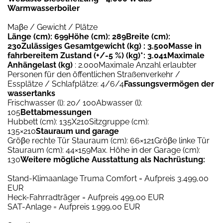
Warmwasserboiler
Maβe / Gewicht / Plätze
Länge (cm): 699Höhe (cm): 289Breite (cm):
230Zulässiges Gesamtgewicht (kg) : 3.500Masse in
fahrbereitem Zustand (+/-5 %) (kg)
*: 3.041Maximale
Anhängelast (kg)
: 2.000Maximale Anzahl erlaubter
Personen für den öffentlichen Straßenverkehr /
Essplätze / Schlafplätze: 4/6/4
Fassungsvermögen der
wassertanks
Frischwasser (l): 20
/ 100Abwasser (l):
105
Bettabmessungen
Hubbett (cm): 135X210Sitzgruppe (cm):
135×210
Stauraum und garage
Gröβe rechte Tür Stauraum (cm): 66×121Gröβe linke Tür
Stauraum (cm): 44×159Max. Höhe in der Garage (cm):
130
Weitere mögliche Ausstattung als Nachrüstung:
Stand-Klimaanlage Truma Comfort = Aufpreis 3.499,00
EUR
Heck-Fahrradträger = Aufpreis 499,00 EUR
SAT-Anlage = Aufpreis 1.999,00 EUR