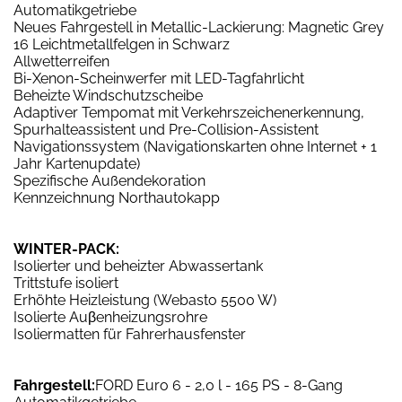
Automatikgetriebe
Neues Fahrgestell in Metallic-Lackierung: Magnetic Grey
16 Leichtmetallfelgen in Schwarz
Allwetterreifen
Bi-Xenon-Scheinwerfer mit LED-Tagfahrlicht
Beheizte Windschutzscheibe
Adaptiver Tempomat mit Verkehrszeichenerkennung,
Spurhalteassistent und Pre-Collision-Assistent
Navigationssystem (Navigationskarten ohne Internet + 1
Jahr Kartenupdate)
Spezifische Außendekoration
Kennzeichnung Northautokapp
WINTER-PACK:
Isolierter und beheizter Abwassertank
Trittstufe isoliert
Erhöhte Heizleistung (Webasto 5500 W)
Isolierte Auβenheizungsrohre
Isoliermatten für Fahrerhausfenster
Fahrgestell:
FORD Euro 6 - 2,0 l - 165 PS - 8-Gang