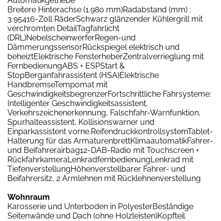
Automatikgetriebe
Breitere Hinterachse (1.980 mm)Radabstand (mm) :
3.95416-Zoll RäderSchwarz glänzender Kühlergrill mit
verchromten DetailTagfahrlicht
(DRL)NebelscheinwerferRegen-und
DämmerungssensorRückspiegel elektrisch und
beheiztElektrische FensterheberZentralverrieglung mit
FernbedienungABS + ESPStart &
StopBerganfahrassistent (HSA)Elektrische
HandbremseTempomat mit
GeschwindigkeitsbegrenzerFortschrittliche Fahrsysteme:
Intelligenter Geschwindigkeitsassistent,
Verkehrszeichenerkennung, Falschfahr-Warnfunktion,
Spurhalteassistent, Kollisionswarner und
Einparkassistent vorne.ReifendruckkontrollsystemTablet-
Halterung für das ArmaturenbrettKlimaautomatikFahrer-
und Beifahrerairbag12-DAB-Radio mit Touchscreen +
RückfahrkameraLenkradfernbedienungLenkrad mit
TiefenverstellungHöhenverstellbarer Fahrer- und
Beifahrersitz, 2 Armlehnen mit Rücklehnenverstellung
Wohnraum
Karosserie und Unterboden in PolyesterBeständige
Seitenwände und Dach (ohne Holzleisten)Kopfteil