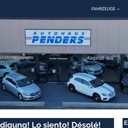
FAHRZEUGE
E
digung! Lo siento! Désolé!