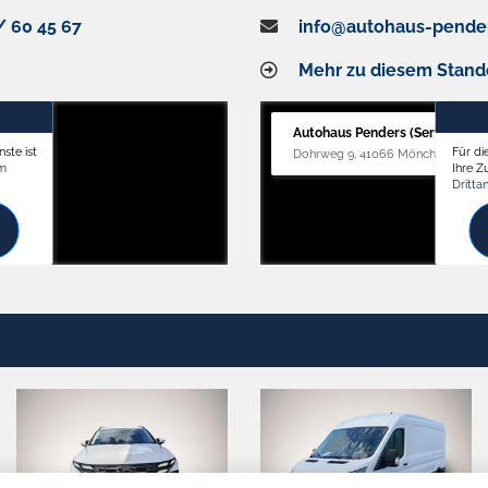
/ 60 45 67
info@autohaus-pende
Mehr zu diesem Stand
Autohaus Penders (Service)
ste ist
Für di
Dohrweg 9, 41066 Mönchengladb
om
Ihre 
Dritta