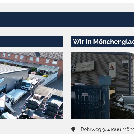
Wir in Mönchengla
Dohrweg 9, 41066 Mön