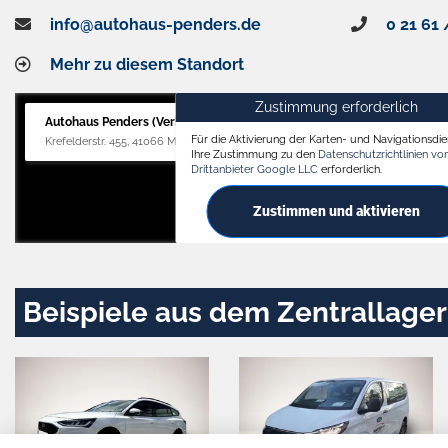
info@autohaus-penders.de
0 21 61 
Mehr zu diesem Standort
Zustimmung erforderlich
Autohaus Penders (Verkauf)
Für die Aktivierung der Karten- und Navigationsdien
Krefelderstr. 455, 41066 Mönchengladbach
Ihre Zustimmung zu den
Datenschutzrichtlinien v
Drittanbieter Google LLC
erforderlich.
Zustimmen und aktivieren
Beispiele aus dem Zentrallager