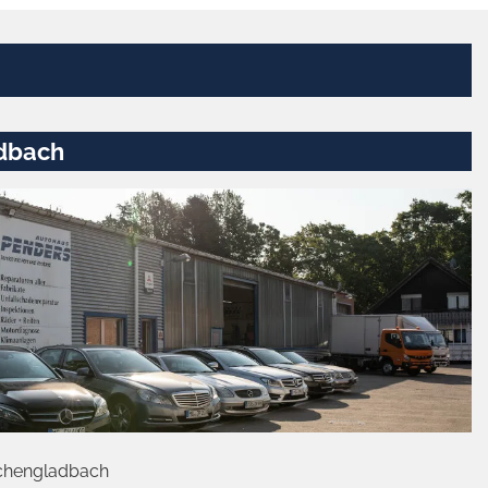
dbach
chengladbach