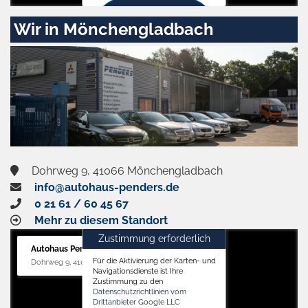
Zustimmen
Wir in Mönchengladbach
und
aktivieren
Dohrweg 9, 41066 Mönchengladbach
info@autohaus-penders.de
0 21 61 / 60 45 67
Mehr zu diesem Standort
Zustimmung erforderlich
Autohaus Penders (Service)
Für die Aktivierung der Karten- und
Dohrweg 9, 41066 Mönchengladbach
Navigationsdienste ist Ihre
Zustimmung zu den
Datenschutzrichtlinien vom
Drittanbieter Google LLC