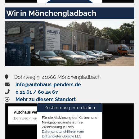
Zustimmen
Wir in Mönchengladbach
und
aktivieren
Dohrweg 9, 41066 Mönchengladbach
info@autohaus-penders.de
0 21 61 / 60 45 67
Mehr zu diesem Standort
Zustimmung erforderlich
Autohaus Penders (Service)
Für die Aktivierung der Karten- und
Dohrweg 9, 41066 Mönchengladbach
Navigationsdienste ist Ihre
Zustimmung zu den
Datenschutzrichtlinien vom
Drittanbieter Google LLC