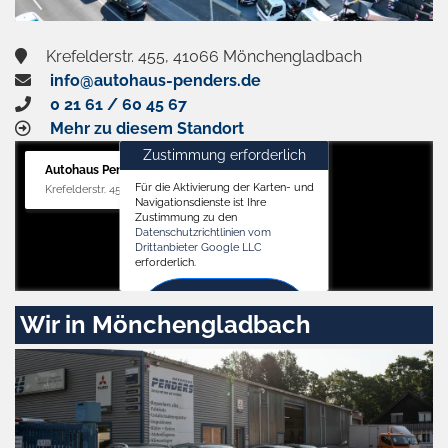
Krefelderstr. 455, 41066 Mönchengladbach
info@autohaus-penders.de
0 21 61 / 60 45 67
Mehr zu diesem Standort
Zustimmung erforderlich
Autohaus Penders (Verkauf)
Für die Aktivierung der Karten- und
Krefelderstr. 455, 41066 Mönchengladbach
Navigationsdienste ist Ihre
Zustimmung zu den
Datenschutzrichtlinien vom
Drittanbieter Google LLC
erforderlich.
Zustimmen
Wir in Mönchengladbach
und
aktivieren