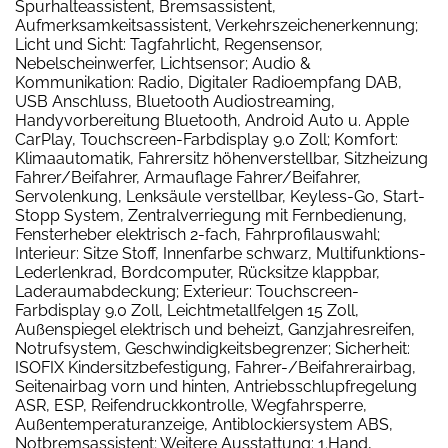
Spurhalteassistent, Bremsassistent,
Aufmerksamkeitsassistent, Verkehrszeichenerkennung;
Licht und Sicht: Tagfahrlicht, Regensensor,
Nebelscheinwerfer, Lichtsensor; Audio &
Kommunikation: Radio, Digitaler Radioempfang DAB,
USB Anschluss, Bluetooth Audiostreaming,
Handyvorbereitung Bluetooth, Android Auto u. Apple
CarPlay, Touchscreen-Farbdisplay 9.0 Zoll; Komfort:
Klimaautomatik, Fahrersitz höhenverstellbar, Sitzheizung
Fahrer/Beifahrer, Armauflage Fahrer/Beifahrer,
Servolenkung, Lenksäule verstellbar, Keyless-Go, Start-
Stopp System, Zentralverriegung mit Fernbedienung,
Fensterheber elektrisch 2-fach, Fahrprofilauswahl;
Interieur: Sitze Stoff, Innenfarbe schwarz, Multifunktions-
Lederlenkrad, Bordcomputer, Rücksitze klappbar,
Laderaumabdeckung; Exterieur: Touchscreen-
Farbdisplay 9.0 Zoll, Leichtmetallfelgen 15 Zoll,
Außenspiegel elektrisch und beheizt, Ganzjahresreifen,
Notrufsystem, Geschwindigkeitsbegrenzer; Sicherheit:
ISOFIX Kindersitzbefestigung, Fahrer-/Beifahrerairbag,
Seitenairbag vorn und hinten, Antriebsschlupfregelung
ASR, ESP, Reifendruckkontrolle, Wegfahrsperre,
Außentemperaturanzeige, Antiblockiersystem ABS,
Notbremsassistent; Weitere Ausstattung: 1.Hand,