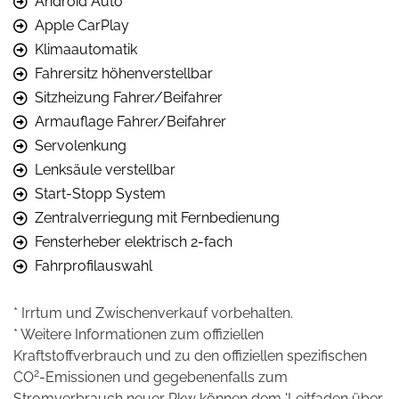
Android Auto
Apple CarPlay
Klimaautomatik
Fahrersitz höhenverstellbar
Sitzheizung Fahrer/Beifahrer
Armauflage Fahrer/Beifahrer
Servolenkung
Lenksäule verstellbar
Start-Stopp System
Zentralverriegung mit Fernbedienung
Fensterheber elektrisch 2-fach
Fahrprofilauswahl
* Irrtum und Zwischenverkauf vorbehalten.
* Weitere Informationen zum offiziellen
Kraftstoffverbrauch und zu den offiziellen spezifischen
2
CO
-Emissionen und gegebenenfalls zum
Stromverbrauch neuer Pkw können dem 'Leitfaden über