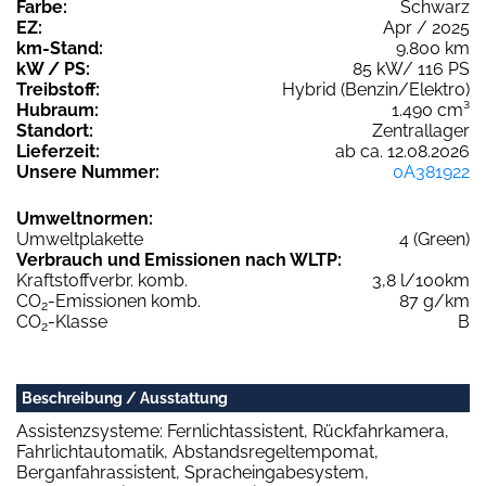
Farbe:
Schwarz
EZ:
Apr / 2025
km-Stand:
9.800 km
kW / PS:
85 kW/ 116 PS
Treibstoff:
Hybrid (Benzin/Elektro)
Hubraum:
1.490 cm³
Standort:
Zentrallager
Lieferzeit:
ab ca. 12.08.2026
Unsere Nummer:
0A381922
Umweltnormen:
Umweltplakette
4 (Green)
Verbrauch und Emissionen nach WLTP:
Kraftstoffverbr. komb.
3,8 l/100km
CO
-Emissionen komb.
87 g/km
2
CO
-Klasse
B
2
Beschreibung / Ausstattung
Assistenzsysteme: Fernlichtassistent, Rückfahrkamera,
Fahrlichtautomatik, Abstandsregeltempomat,
Berganfahrassistent, Spracheingabesystem,