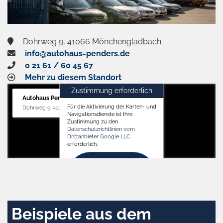
Dohrweg 9, 41066 Mönchengladbach
info@autohaus-penders.de
0 21 61 / 60 45 67
Mehr zu diesem Standort
Zustimmung erforderlich
Autohaus Penders (Service)
Für die Aktivierung der Karten- und
Dohrweg 9, 41066 Mönchengladbach
Navigationsdienste ist Ihre
Zustimmung zu den
Datenschutzrichtlinien vom
Drittanbieter Google LLC
erforderlich.
Zustimmen
und
aktivieren
Beispiele aus dem