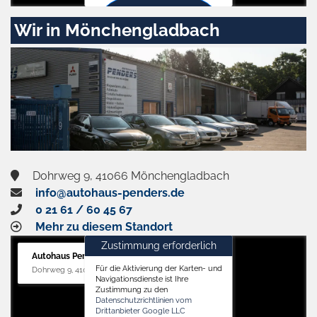
Zustimmen
Wir in Mönchengladbach
und
aktivieren
Dohrweg 9, 41066 Mönchengladbach
info@autohaus-penders.de
0 21 61 / 60 45 67
Mehr zu diesem Standort
Zustimmung erforderlich
Autohaus Penders (Service)
Für die Aktivierung der Karten- und
Dohrweg 9, 41066 Mönchengladbach
Navigationsdienste ist Ihre
Zustimmung zu den
Datenschutzrichtlinien vom
Drittanbieter Google LLC