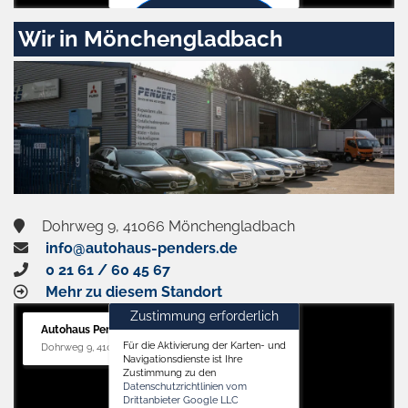
Zustimmen
Wir in Mönchengladbach
und
aktivieren
Dohrweg 9, 41066 Mönchengladbach
info@autohaus-penders.de
0 21 61 / 60 45 67
Mehr zu diesem Standort
Zustimmung erforderlich
Autohaus Penders (Service)
Für die Aktivierung der Karten- und
Dohrweg 9, 41066 Mönchengladbach
Navigationsdienste ist Ihre
Zustimmung zu den
Datenschutzrichtlinien vom
Drittanbieter Google LLC