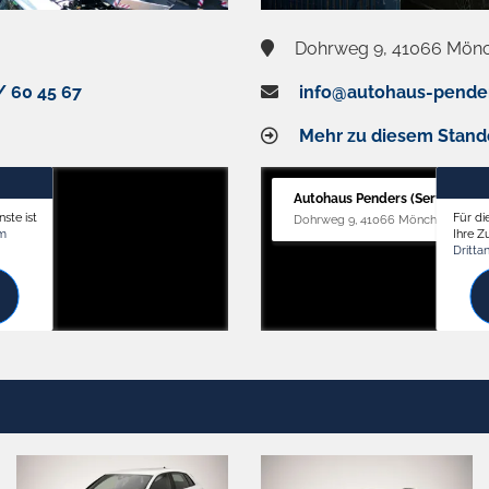
Dohrweg 9, 41066 Mön
/ 60 45 67
info@autohaus-pende
Mehr zu diesem Stand
Autohaus Penders (Service)
ste ist
Für di
Dohrweg 9, 41066 Mönchengladb
om
Ihre 
Dritta