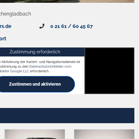
chengladbach
rs.de
0 21 61 / 60 45 67
ort
Zustimmung erforderlich
e Aktivierung der Karten- und Navigationsdienste ist
ach
Zustimmung zu den
Datenschutzrichtlinien vom
nbieter Google LLC
erforderlich.
Zustimmen und aktivieren