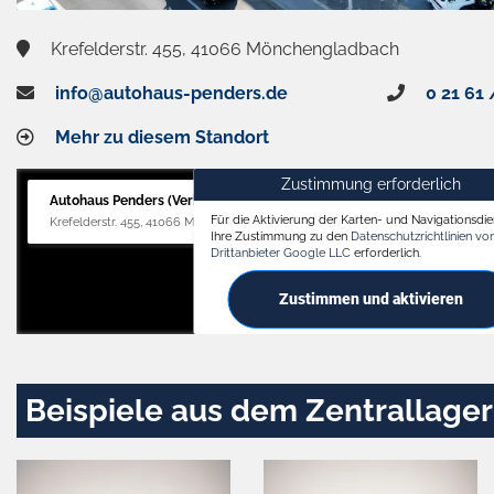
Krefelderstr. 455, 41066 Mönchengladbach
info@autohaus-penders.de
0 21 61 
Mehr zu diesem Standort
Zustimmung erforderlich
Autohaus Penders (Verkauf)
Für die Aktivierung der Karten- und Navigationsdien
Krefelderstr. 455, 41066 Mönchengladbach
Ihre Zustimmung zu den
Datenschutzrichtlinien v
Drittanbieter Google LLC
erforderlich.
Zustimmen und aktivieren
Beispiele aus dem Zentrallager