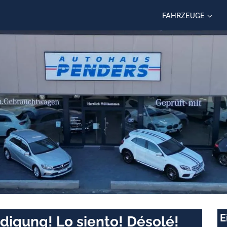
FAHRZEUGE
E
digung! Lo siento! Désolé!