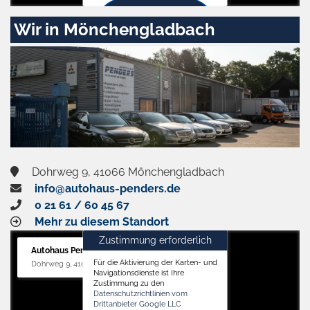
Zustimmen
Wir in Mönchengladbach
und
aktivieren
Dohrweg 9, 41066 Mönchengladbach
info@autohaus-penders.de
0 21 61 / 60 45 67
Mehr zu diesem Standort
Zustimmung erforderlich
Autohaus Penders (Service)
Für die Aktivierung der Karten- und
Dohrweg 9, 41066 Mönchengladbach
Navigationsdienste ist Ihre
Zustimmung zu den
Datenschutzrichtlinien vom
Drittanbieter Google LLC