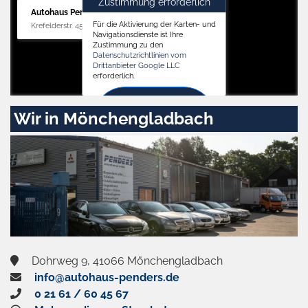
Zustimmung erforderlich
Autohaus Penders (Verkauf)
Für die Aktivierung der Karten- und
Krefelderstr. 455, 41066 Mönchengladbach
Navigationsdienste ist Ihre
Zustimmung zu den
Datenschutzrichtlinien vom
Drittanbieter Google LLC
erforderlich.
Zustimmen
Wir in Mönchengladbach
und
aktivieren
Dohrweg 9, 41066 Mönchengladbach
info@autohaus-penders.de
0 21 61 / 60 45 67