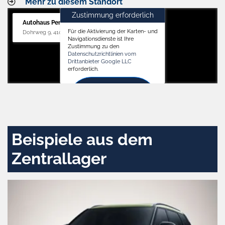
Mehr zu diesem Standort
Zustimmung erforderlich
Autohaus Penders (Service)
Für die Aktivierung der Karten- und
Dohrweg 9, 41066 Mönchengladbach
Navigationsdienste ist Ihre
Zustimmung zu den
Datenschutzrichtlinien vom
Drittanbieter Google LLC
erforderlich.
Zustimmen
und
aktivieren
Beispiele aus dem
Zentrallager