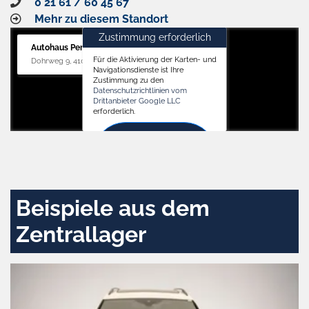
0 21 61 / 60 45 67
Mehr zu diesem Standort
Zustimmung erforderlich
Autohaus Penders (Service)
Für die Aktivierung der Karten- und
Dohrweg 9, 41066 Mönchengladbach
Navigationsdienste ist Ihre
Zustimmung zu den
Datenschutzrichtlinien vom
Drittanbieter Google LLC
erforderlich.
Zustimmen
und
aktivieren
Beispiele aus dem
Zentrallager